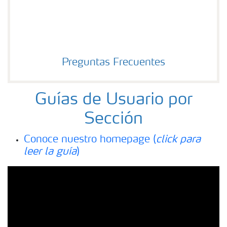
Preguntas Frecuentes
Guías de Usuario por
Sección
Conoce nuestro homepage (
click para
leer la guía
)