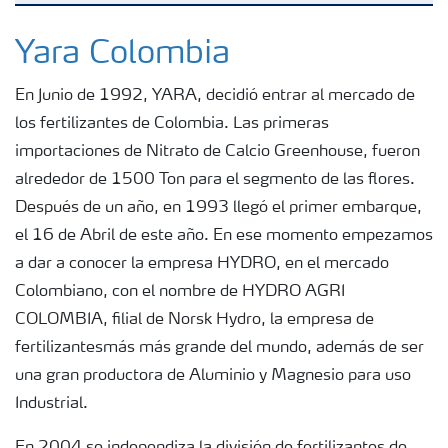
Yara Colombia
Yara Colombia
En Junio de 1992, YARA, decidió entrar al mercado de
Donde operamos
los fertilizantes de Colombia. Las primeras
importaciones de Nitrato de Calcio Greenhouse, fueron
Carreras
alrededor de 1500 Ton para el segmento de las flores.
Después de un año, en 1993 llegó el primer embarque,
Contacto
el 16 de Abril de este año. En ese momento empezamos
a dar a conocer la empresa HYDRO, en el mercado
Colombiano, con el nombre de HYDRO AGRI
Proveedores
COLOMBIA, filial de Norsk Hydro, la empresa de
fertilizantesmás más grande del mundo, además de ser
Sostenibilidad
una gran productora de Aluminio y Magnesio para uso
Industrial.
Ranking 35 menores de 35