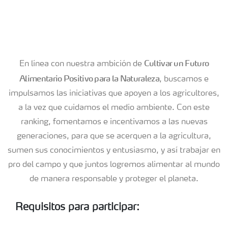
Yara Colombia
Donde operamos
Cultivar un Futuro
En línea con nuestra ambición de
Carreras
Alimentario Positivo para la Naturaleza
, buscamos e
impulsamos las iniciativas que apoyen a los agricultores,
a la vez que cuidamos el medio ambiente. Con este
Contacto
ranking, fomentamos e incentivamos a las nuevas
generaciones, para que se acerquen a la agricultura,
Proveedores
sumen sus conocimientos y entusiasmo, y así trabajar en
pro del campo y que juntos logremos alimentar al mundo
Sostenibilidad
de manera responsable y proteger el planeta.
Requisitos para participar:
Ranking 35 menores de 35