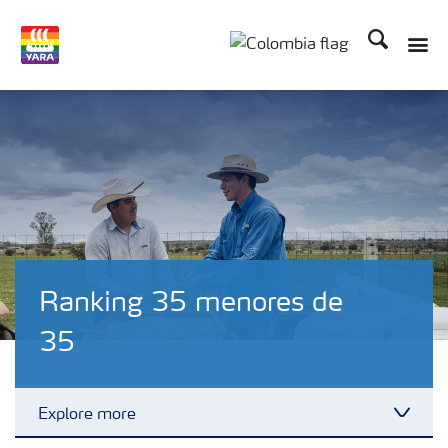
Buscar
Toggle
Toggle country langua
Ranking 35 menores de
35
Explore more
Toggl