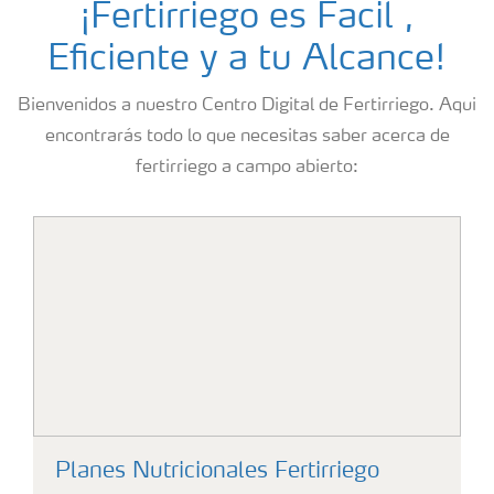
¡Fertirriego es Facil ,
Portafolio de Agricultura Digital
Eficiente y a tu Alcance!
Almacenaje y manejo de fertilizantes
Bienvenidos a nuestro Centro Digital de Fertirriego. Aqui
encontrarás todo lo que necesitas saber acerca de
Cultivos
fertirriego a campo abierto:
Deficiencias
Planes Nutricionales Fertirriego