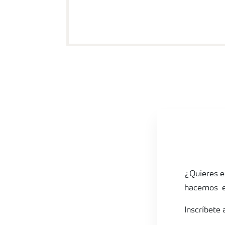
Registro
¿Quieres e
hacemos en
Inscríbete 