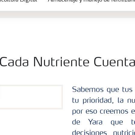
icultura Digital
Almacenaje y manejo de fertilizan
Cada Nutriente Cuent
Sabemos que tus m
tu prioridad, la n
por eso creemos en
de Yara que t
decisiones nutri