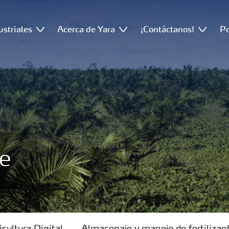
ustriales
Acerca de Yara
¡Contáctanos!
Po
te