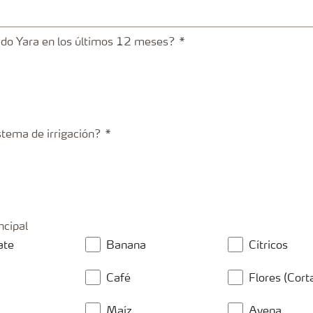
ado Yara en los últimos 12 meses?
istema de irrigación?
ncipal
ate
Banana
Cítricos
Café
Flores (Cort
Maíz
Avena