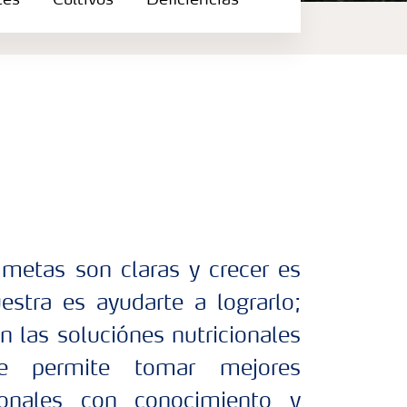
tes
Cultivos
Deficiencias
a
etas son claras y crecer es
uestra es ayudarte a lograrlo;
 las soluciónes nutricionales
e permite tomar mejores
cionales con conocimiento y