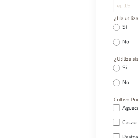
¿Ha utiliz
Si
No
¿Utiliza s
Si
No
Cultivo Pri
Aguac
Cacao
Pastos