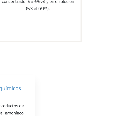
concentrado (98-99%) y en disolución
(53 al 69%).
 químicos
 productos de
ica, amoníaco,