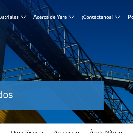
ustriales
Acerca de Yara
¡Contáctanos!
Po
dos