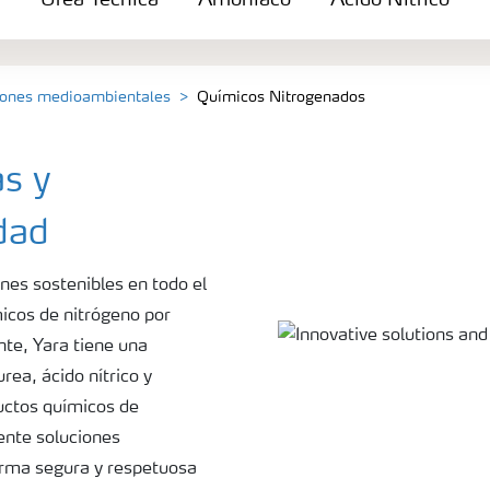
Urea Técnica
Amoniaco
Ácido Nítrico
ciones medioambientales
Químicos Nitrogenados
s y
dad
nes sostenibles en todo el
cos de nitrógeno por
te, Yara tiene una
rea, ácido nítrico y
uctos químicos de
ente soluciones
orma segura y respetuosa