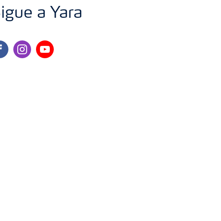
igue a Yara
cebook
instagram
youtube