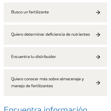
Portafolio de Agricultura Digital
Busco un fertilizante
Almacenaje y manejo de fertilizantes
Quiero determinar deficiencia de nutrientes
Cultivos
Encuentra tu distribuidor
Deficiencias
Quiero conocer más sobre almacenaje y
manejo de fertilizantes
Encuentra información