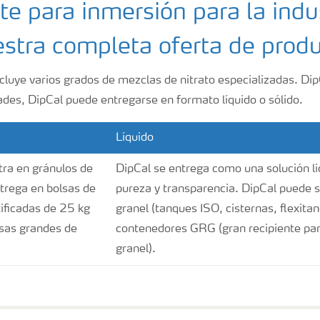
e para inmersión para la indus
estra completa oferta de prod
luye varios grados de mezclas de nitrato especializadas. DipC
des, DipCal puede entregarse en formato líquido o sólido.
Líquido
tra en gránulos de
DipCal se entrega como una solución lí
ntrega en bolsas de
pureza y transparencia. DipCal puede 
tificadas de 25 kg
granel (tanques ISO, cisternas, flexita
lsas grandes de
contenedores GRG (gran recipiente pa
granel).