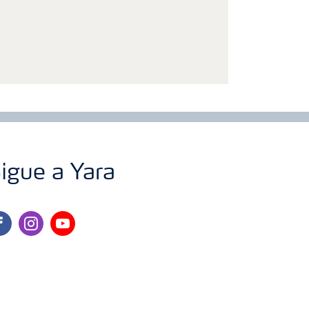
igue a Yara
cebook
instagram
youtube