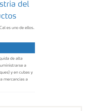
tria del
uctos
al es uno de ellos.
quida de alta
suministrarse a
nques) y en cubas y
ra mercancías a