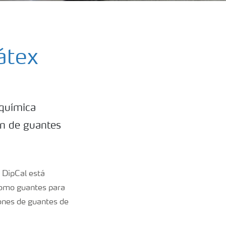
átex
 química
ón de guantes
 DipCal está
 como guantes para
iones de guantes de