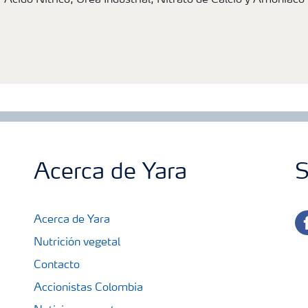
Ácido Nítrico, Urea Industrial, Nitrato de Calcio y Amoniaco
Acerca de Yara
S
fa
Acerca de Yara
Nutrición vegetal
Contacto
Accionistas Colombia