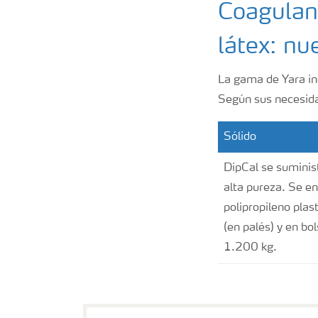
Coagulant
látex: nu
La gama de Yara inc
Según sus necesida
Sólido
DipCal se suminis
alta pureza. Se e
polipropileno plas
(en palés) y en bo
1.200 kg.