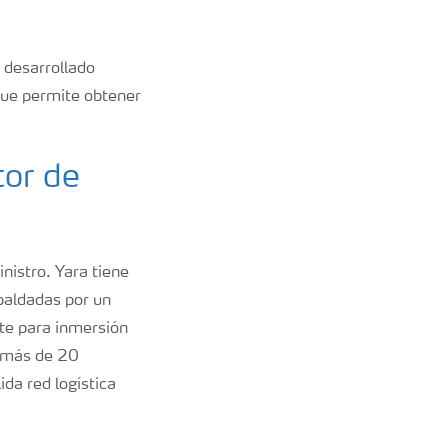
a desarrollado
que permite obtener
tor de
nistro. Yara tiene
paldadas por un
te para inmersión
n más de 20
da red logística