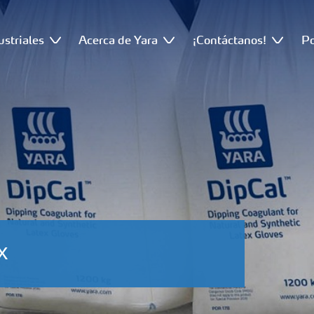
ustriales
Acerca de Yara
¡Contáctanos!
Po
x